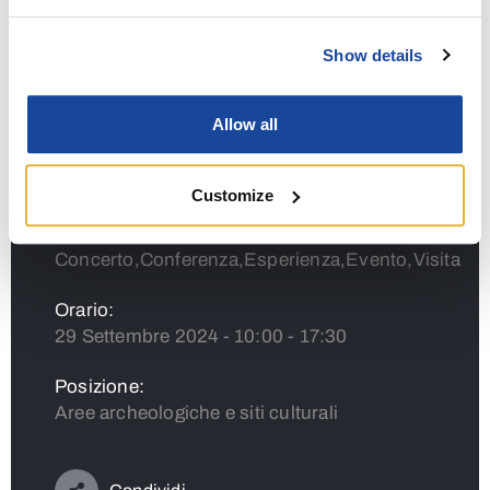
Show details
+ Google Calendar
+ Ical Export
Allow all
Customize
Tipologia:
Concerto,Conferenza,Esperienza,Evento,Visita
Orario:
29 Settembre 2024 - 10:00 - 17:30
Posizione:
Aree archeologiche e siti culturali