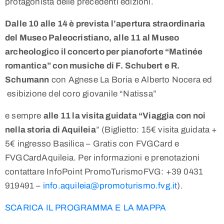
protagonista delle precedenti edizioni.
Dalle 10 alle 14 è prevista l’apertura straordinaria
del Museo Paleocristiano,
alle 11 al Museo
archeologico
il concerto per pianoforte “Matinée
romantica” con musiche di F. Schubert e R.
Schumann
con Agnese La Boria e Alberto Nocera ed
esibizione del coro giovanile “Natissa”
e sempre
alle 11 la visita guidata “Viaggia con noi
nella storia di Aquileia
” (Biglietto: 15€ visita guidata +
5€ ingresso Basilica – Gratis con FVGCard e
FVGCardAquileia. Per informazioni e prenotazioni
contattare InfoPoint PromoTurismoFVG: +39 0431
919491 –
info.aquileia@promoturismo.fvg.it
).
SCARICA IL PROGRAMMA E LA MAPPA