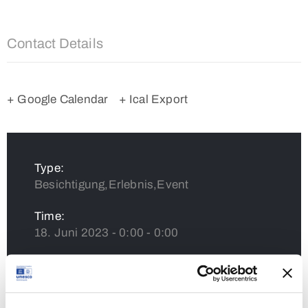
Contact Details
+ Google Calendar
+ Ical Export
Type:
Besichtigung,Erlebnis,Event
Time:
18. Juni 2023 - 0:00 - 0:00
Venue:
Aree archeologiche e siti culturali