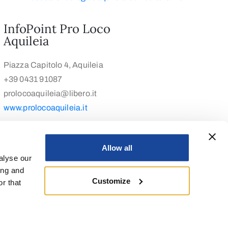
InfoPoint Pro Loco
Aquileia
Piazza Capitolo 4, Aquileia
+39 0431 91087
prolocoaquileia@libero.it
www.prolocoaquileia.it
Allow all
alyse our
ing and
Customize
r that