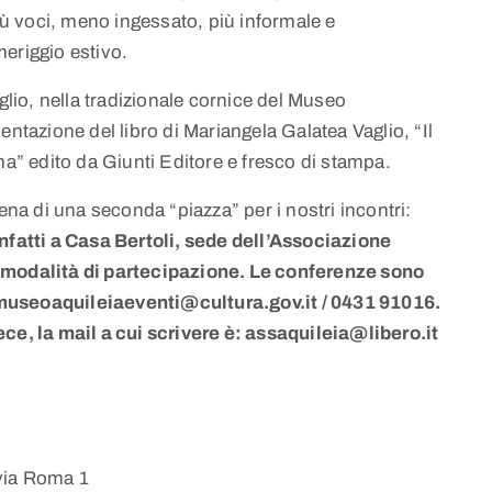
ù voci, meno ingessato, più informale e
eriggio estivo.
glio, nella tradizionale cornice del Museo
entazione del libro di Mariangela Galatea Vaglio, “Il
ma” edito da Giunti Editore e fresco di stampa.
ena di una seconda “piazza” per i nostri incontri:
infatti a Casa Bertoli, sede dell’Associazione
 modalità di partecipazione. Le conferenze sono
museoaquileiaeventi@cultura.gov.it / 0431 91016.
ce, la mail a cui scrivere è: assaquileia@libero.it
via Roma 1