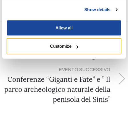
Show details
Allow all
EVENTO PRECEDENTE
Concerti in Basilica 2024 –
Customize
Orchestra inclusiva Esagramma
EVENTO SUCCESSIVO
Conferenze “Giganti e Fate” e ” Il
parco archeologico naturale della
penisola del Sinis”