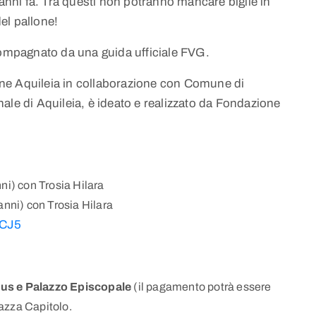
 anni fa. Tra questi non potranno mancare biglie in
del pallone!
ccompagnato da una guida ufficiale FVG.
ne Aquileia in collaborazione con Comune di
ale di Aquileia, è ideato e realizzato da Fondazione
ni) con Trosia Hilara
anni) con Trosia Hilara
BCJ5
s e Palazzo Episcopale
(il pagamento potrà essere
iazza Capitolo.