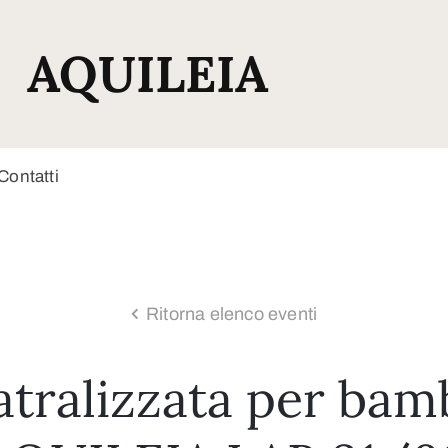
AQUILEIA
Contatti
Ritorna elenco eventi
atralizzata per bamb