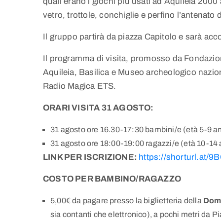
quali erano i giochi più usati ad Aquileia 2000
vetro, trottole, conchiglie e perfino l’antenato 
Il gruppo partirà da piazza Capitolo e sarà a
Il programma di visita, promosso da Fondazio
Aquileia, Basilica e Museo archeologico nazion
Radio Magica ETS.
ORARI VISITA 31 AGOSTO:
31 agosto ore 16.30-17:30 bambini/e (età 5-9 an
31 agosto ore 18:00-19:00 ragazzi/e (età 10-14 
LINK PER ISCRIZIONE:
https://shorturl.at/9
COSTO PER BAMBINO/RAGAZZO
5,00€ da pagare presso la biglietteria della
Domu
sia contanti che elettronico), a pochi metri da P