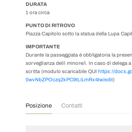
DURATA
1 ora circa
PUNTO DI RITROVO
Piazza Capitolo sotto la statua della Lupa Capi
IMPORTANTE
Durante la passeggiata è obbligatoria la presen
sorveglianza del/i minore/i. In caso di delega a
scritta (modulo scaricabile QUI
https://docs
0wvNbZPOczq2kPC9tLiLmRx4tw/edit
)
Posizione
Contatti