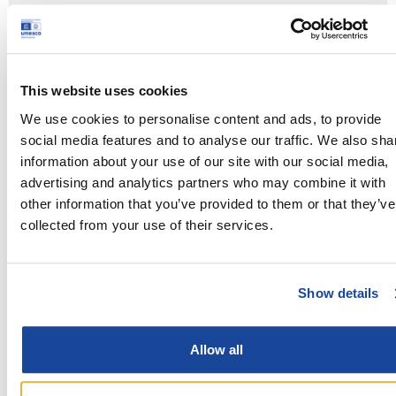
+ Google Calendar
+ Ical Export
This website uses cookies
We use cookies to personalise content and ads, to provide
social media features and to analyse our traffic. We also sha
information about your use of our site with our social media,
Tipologia:
advertising and analytics partners who may combine it with
Esperienza,Visita
other information that you’ve provided to them or that they’ve
collected from your use of their services.
Orario:
26 Agosto 2023 - 18:00 - 19:00
Posizione:
Show details
Piazza Capitolo
Allow all
Condividi