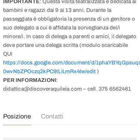
IMPORTANTE
: Questa visita teatralizzata è dedicata ai
bambini e ragazzi dai 9 ai 13 anni. Durante la
passeggiata è obbligatoria la presenza di un genitore o
suo delegato a cui è affidata la sorveglianza del/i
minore/i. In caso di delega a parenti o amici, il delegato
deve portare una delega scritta (modulo scaricabile
QUI
https://docs.google.com/document/d/1phaYBYqGpsuq
0wvNbZPOczq2kPC9tLiLmRx4tw/edit
)
PER INFORMAZIONI
:
didattica@discoveraquileia.com – cell. 375 6562461
Posizione
Contatti