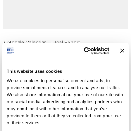
+ Google Calendar
+ Ical Export
This website uses cookies
Tipologia:
Conferenza
We use cookies to personalise content and ads, to
provide social media features and to analyse our traffic.
Orario:
We also share information about your use of our site with
23 Febbraio 2023 - 17:15 - 18:30
our social media, advertising and analytics partners who
may combine it with other information that you’ve
Posizione:
provided to them or that they’ve collected from your use
Museo archeologico nazionale
of their services.