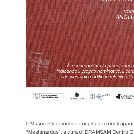
Il Museo Paleocristiano ospita uno degli appun
“Meghinardus”, a cura di DRAMSAM Centro Giu