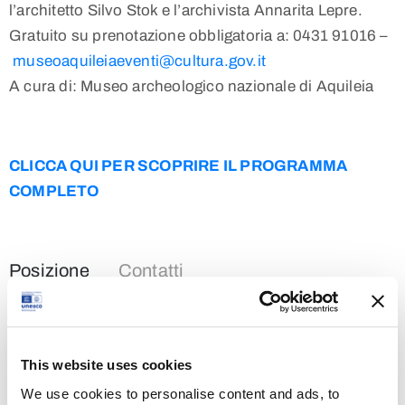
l’architetto Silvo Stok e l’archivista Annarita Lepre.
Gratuito su prenotazione obbligatoria a: 0431 91016 –
museoaquileiaeventi@cultura.gov.it
A cura di: Museo archeologico nazionale di Aquileia
CLICCA QUI PER SCOPRIRE IL PROGRAMMA
COMPLETO
Posizione
Contatti
Please,
accept preferences cookies
to view the map.
This website uses cookies
We use cookies to personalise content and ads, to