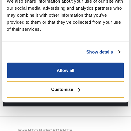
We also share information about your use of our site with
Concerto,Evento,Sport
our social media, advertising and analytics partners who
may combine it with other information that you’ve
Orario:
provided to them or that they’ve collected from your use
2 Novembre 2024 - 10:00 - 00:00
of their services.
Posizione:
Aquileia, Polifunzionale Via Minut
Show details
Condividi
Allow all
Customize
EVENTO PRECEDENTE