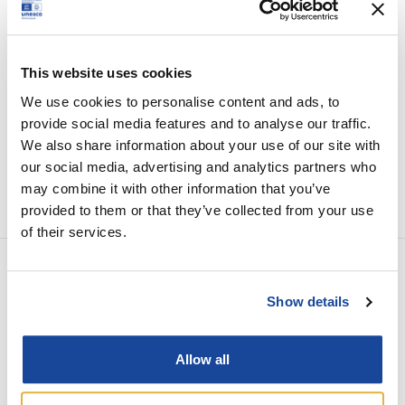
Aquileia, Museo Archeologico nazionale
This website uses cookies
Condividi
We use cookies to personalise content and ads, to
provide social media features and to analyse our traffic.
We also share information about your use of our site with
our social media, advertising and analytics partners who
may combine it with other information that you’ve
provided to them or that they’ve collected from your use
of their services.
EVENTO PRECEDENTE
Show details
Presentazione mappa Tabacco 301
– Laguna di Grado
Allow all
EVENTO SUCCESSIVO