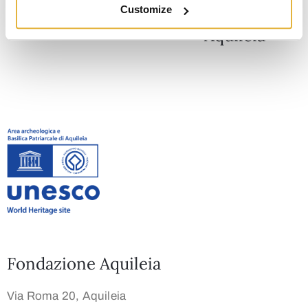
Il libro delle 18.03 al MAN di
Customize
Aquileia
Fondazione Aquileia
Via Roma 20, Aquileia