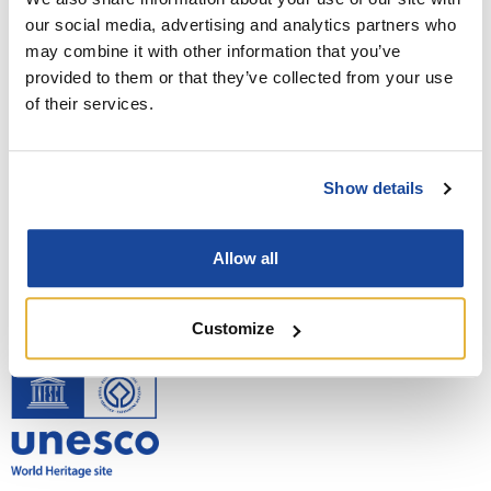
CONCERTO TRIBUTO AI PINK
our social media, advertising and analytics partners who
may combine it with other information that you’ve
FLOYD
provided to them or that they’ve collected from your use
of their services.
EVENTO SUCCESSIVO
Passeggiata con il Direttore alla
Domus di Tito Macro
Show details
Allow all
Customize