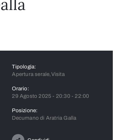
alla
Tipologia:
Apertura serale,Visita
Orario:
29 Agosto 2025 - 20:30 - 22:00
Posizione:
Decumano di Aratria Galla