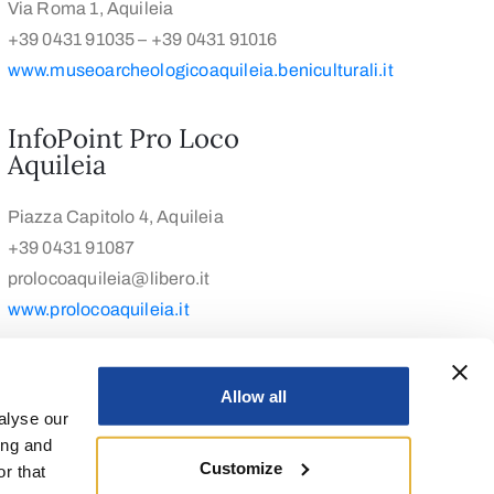
Via Roma 1, Aquileia
+39 0431 91035 – +39 0431 91016
www.museoarcheologicoaquileia.beniculturali.it
InfoPoint Pro Loco
Aquileia
Piazza Capitolo 4, Aquileia
+39 0431 91087
prolocoaquileia@libero.it
www.prolocoaquileia.it
Allow all
alyse our
ing and
Customize
r that